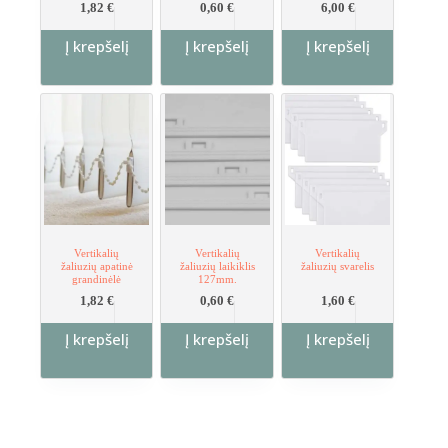
1,82
€
0,60
€
6,00
€
Į krepšelį
Į krepšelį
Į krepšelį
Vertikalių
Vertikalių
Vertikalių
žaliuzių apatinė
žaliuzių laikiklis
žaliuzių svarelis
grandinėlė
127mm.
1,82
€
0,60
€
1,60
€
Į krepšelį
Į krepšelį
Į krepšelį