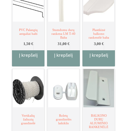
chosen
on
the
product
page
PVC Palangių
Stumdomu durų
Plastikinė
antgaliai balti
rankena LM T-40
balkono
Balta
rankenėlė balta
1,50
€
31,00
€
3,00
€
Į krepšelį
Į krepšelį
Į krepšelį
Vertikalių
Roletų
BALKONO
žaliuzių
grandinėlės
DURŲ
grandinėlė
laikiklis
ALIUMINIO
RANKENĖLĖ