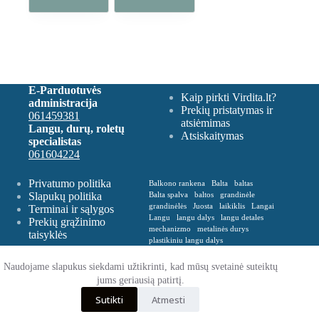
E-Parduotuvės
Kaip pirkti Virdita.lt?
administracija
Prekių pristatymas ir
061459381
atsiėmimas
Langu, durų, roletų
Atsiskaitymas
specialistas
061604224
Privatumo politika
Balkono rankena
Balta
baltas
Slapukų politika
Balta spalva
baltos
grandinėle
grandinėlės
Juosta
laikiklis
Langai
Terminai ir sąlygos
Langu
langu dalys
langu detales
Prekių grąžinimo
mechanizmo
metalinės durys
taisyklės
plastikiniu langu dalys
Plastikinė balkono rankena
Plevelė
Rankena
Remontas
roletu dalys
Naudojame slapukus siekdami užtikrinti, kad mūsų svetainė suteiktų
roletų
roletų ir žaliuzių dalys
jums geriausią patirtį.
Spalva balta
Spalva ruda
Sutikti
Atmesti
VERTIKALIŲ
zaliusiu dalys
zaliuziu