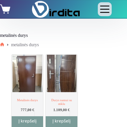
Skip
Shopping
to
cart
content
metalinės durys
metalinės durys
Home
Metalinės durys
Durys namui su
stiklu
777,00
€
1.109,00
€
Į krepšelį
Į krepšelį