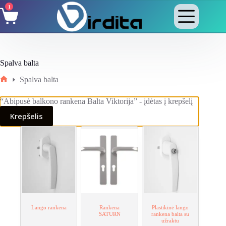
Skip
1
Shopping
to
cart
content
Spalva balta
Spalva balta
Home
“Abipusė balkono rankena Balta Viktorija” - įdėtas į krepšelį
Krepšelis
Lango rankena
Rankena
Plastikinė lango
SATURN
rankena balta su
užraktu