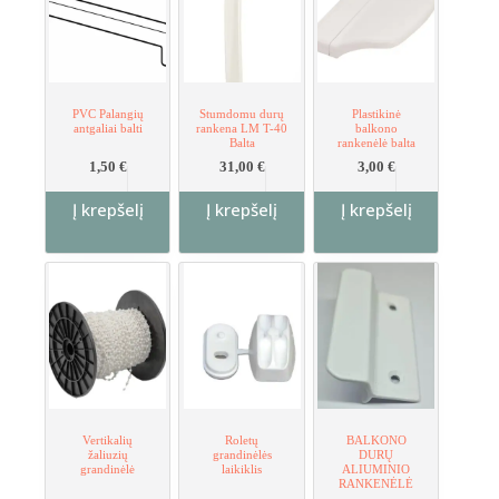
chosen
on
the
product
page
PVC Palangių
Stumdomu durų
Plastikinė
antgaliai balti
rankena LM T-40
balkono
Balta
rankenėlė balta
1,50
€
31,00
€
3,00
€
Į krepšelį
Į krepšelį
Į krepšelį
Vertikalių
Roletų
BALKONO
žaliuzių
grandinėlės
DURŲ
grandinėlė
laikiklis
ALIUMINIO
RANKENĖLĖ