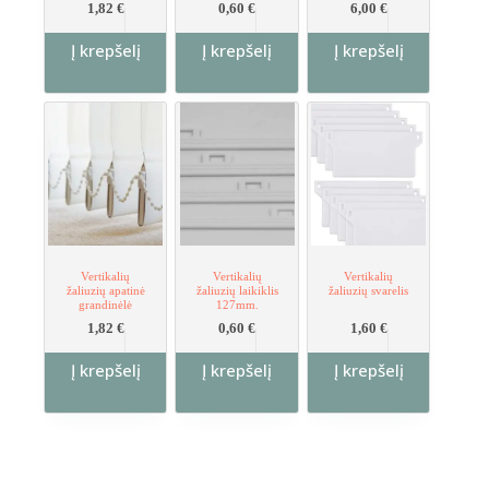
1,82
€
0,60
€
6,00
€
Į krepšelį
Į krepšelį
Į krepšelį
Vertikalių
Vertikalių
Vertikalių
žaliuzių apatinė
žaliuzių laikiklis
žaliuzių svarelis
grandinėlė
127mm.
1,82
€
0,60
€
1,60
€
Į krepšelį
Į krepšelį
Į krepšelį