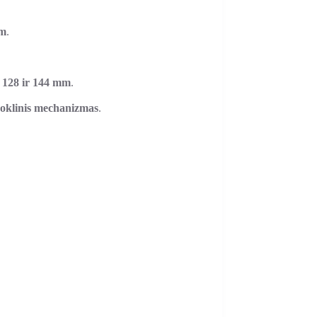
mm
.
, 128 ir 144 mm
.
uoklinis mechanizmas
.