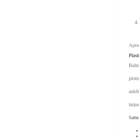
Apra
Plast
Balto
ploti
aukšt
tarp
Satu