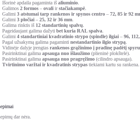
Išorinė apdaila pagaminta iš
aliuminio
.
Galimos
2 formos
–
ovali
ir
stačiakampė
.
Galimi
3 atstumai tarp rankenos ir spynos centro
–
72, 85 ir 92 
Galimi
3 pločiai
–
25, 32 ir 36 mm
.
Galima rinktis iš
12 standartinių spalvų
.
Pageidaujant galima dažyti
bet kuria RAL spalva
.
Galimi
4 standartiniai kvadratinio strypo (spindle) ilgiai
–
96, 112
Pagal užsakymą galima pagaminti
nestandartinio ilgio strypą
.
Vidinėje dalyje įrengtas
rankenos grąžinimo į pradinę padėtį spyr
Pasirinktinai galima
apsauga nuo išlaužimo
(plieninė plokštelė).
Pasirinktinai galima
apsauga nuo pragręžimo
(cilindro apsauga).
Tvirtinimo varžtai ir kvadratinis strypas
tiekiami kartu su rankena.
iepimai
iepimų dar nėra.