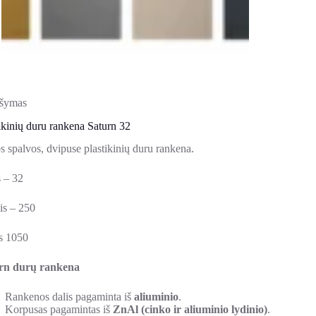
šymas
ikinių duru rankena Saturn 32
s spalvos, dvipuse plastikinių duru rankena.
s – 32
is – 250
as 1050
rn durų rankena
Rankenos dalis pagaminta iš
aliuminio
.
Korpusas pagamintas iš
ZnAl (cinko ir aliuminio lydinio)
.