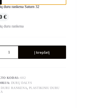
nių duru rankena Saturn 32
00
€
nių duru rankena
o
Į krepšelį
ių
KTO KODAS:
602
RIJA:
DURŲ DALYS
:
DURU RANKENA
,
PLASTIKINIU DURU
NA