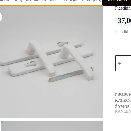
Plastiki
37,
Plastiki
produkt
kiekis:
Plastikin
duru
rankena
Saturn
32
PRODU
KATEGO
ŽYMOS
RANKE