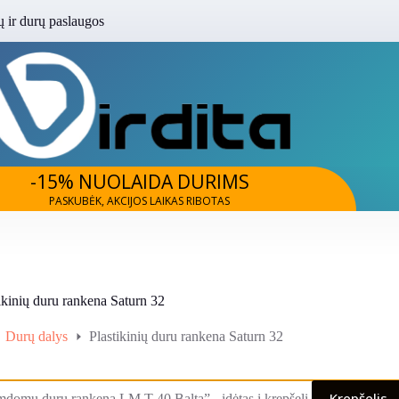
 ir durų paslaugos
-15% NUOLAIDA DURIMS
PASKUBĖK, AKCIJOS LAIKAS RIBOTAS
ikinių duru rankena Saturn 32
Durų dalys
Plastikinių duru rankena Saturn 32
e
Krepšelis
mdomu durų rankena LM T-40 Balta” - įdėtas į krepšelį