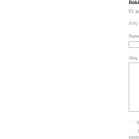
Būki
El. p
JŪSŲ
Nam
Jūsų 
S
naujo