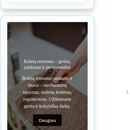
Roletų remontas – greitai,
patikimai ir profesionaliai
Roletų remontas namams ir
biurui – mechanizmų
taisymas, audinių keitimas,
reguliavimas. Užtikriname
greitą ir kokybišką darbą.
Daugiau