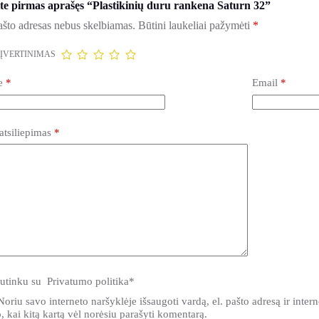
te pirmas aprašęs “Plastikinių duru rankena Saturn 32”
ašto adresas nebus skelbiamas.
Būtini laukeliai pažymėti
*
 ĮVERTINIMAS
e
*
Email
*
atsiliepimas
*
utinku su
Privatumo politika
*
Noriu savo interneto naršyklėje išsaugoti vardą, el. pašto adresą ir intern
, kai kitą kartą vėl norėsiu parašyti komentarą.