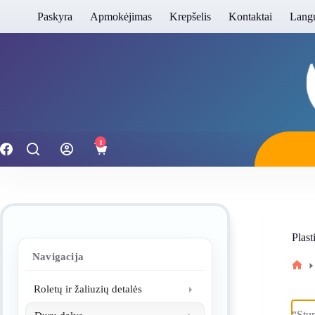
Skip
Paskyra
Apmokėjimas
Krepšelis
Kontaktai
Langų
to
content
1
Shopping
cart
Plast
Navigacija
Hom
Roletų ir žaliuzių detalės
“Stu