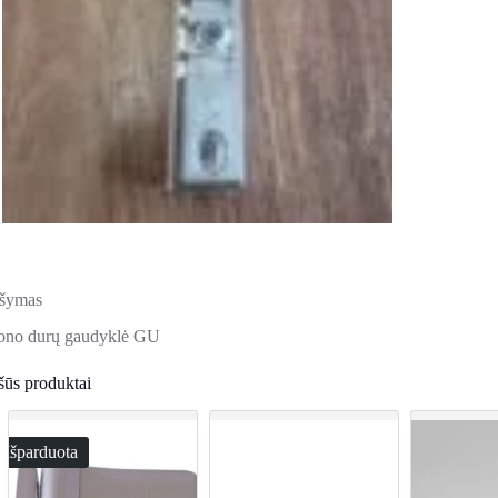
šymas
ono durų gaudyklė GU
šūs produktai
Išparduota