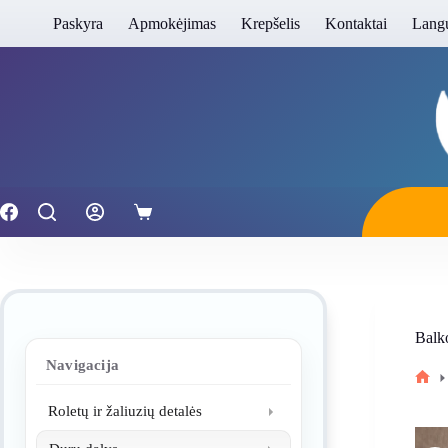
Skip
Paskyra
Apmokėjimas
Krepšelis
Kontaktai
Langų
to
content
Shopping
cart
Balk
Navigacija
Hom
Roletų ir žaliuzių detalės