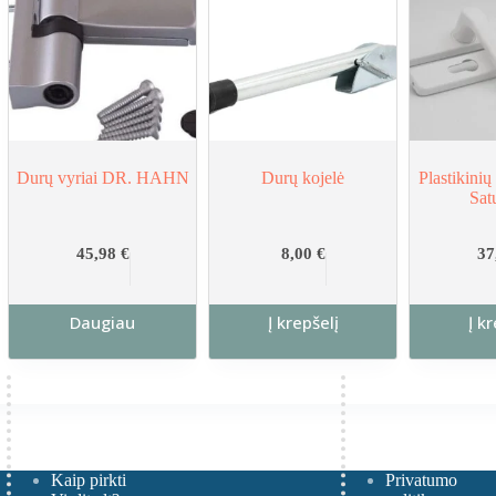
Durų vyriai DR. HAHN
Durų kojelė
Plastikini
Sat
45,98
€
8,00
€
37
Daugiau
Į krepšelį
Į k
Kaip pirkti
Privatumo