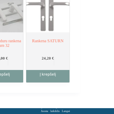
ų duru rankena
Rankena SATURN
urn 32
,00
€
24,20
€
repšelį
Į krepšelį
Balkono rankena
Balta
baltas
Balta spalva
baltos
grandinėle
grandinėlės
Juosta
laikiklis
Langai