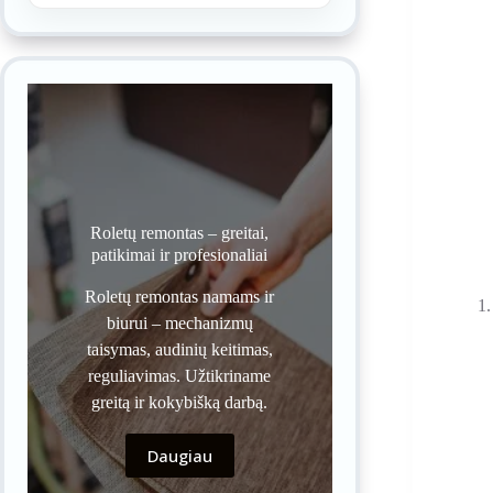
Roletų remontas – greitai,
patikimai ir profesionaliai
Roletų remontas namams ir
biurui – mechanizmų
taisymas, audinių keitimas,
reguliavimas. Užtikriname
greitą ir kokybišką darbą.
Daugiau