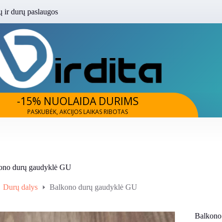
 ir durų paslaugos
-15% NUOLAIDA DURIMS
PASKUBĖK, AKCIJOS LAIKAS RIBOTAS
ono durų gaudyklė GU
Durų dalys
Balkono durų gaudyklė GU
e
Balkono