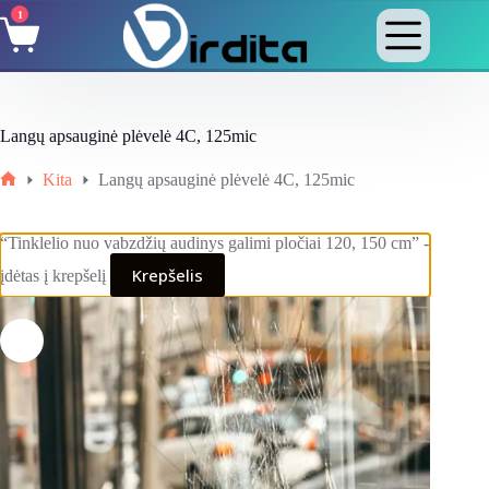
Skip
1
Shopping
to
cart
content
Langų apsauginė plėvelė 4C, 125mic
Kita
Langų apsauginė plėvelė 4C, 125mic
Home
“Tinklelio nuo vabzdžių audinys galimi pločiai 120, 150 cm” -
Krepšelis
įdėtas į krepšelį