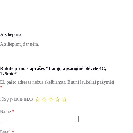
Atsiliepimai
Atsiliepimų dar nėra.
Būkite pirmas aprašęs “Langų apsauginė plėvelė 4C,
125mic”
El. pašto adresas nebus skelbiamas.
Būtini laukeliai pažymėti
*
JŪSŲ ĮVERTINIMAS
Name
*
Email
*