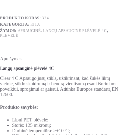
PRODUKTO KODAS:
324
KATEGORIJA:
KITA
ŽYMOS:
APSAUGINĖ
,
LANGŲ APSAUGINĖ PLĖVELĖ 4C
,
PLEVELĖ
Aprašymas
Langų apsauginė plėvelė 4C
Clear 4 C Apsaugo jūsų stiklą, užtikrinant, kad šukės liktų
vietoje, stiklo skaidrumą ir bendrą vientisumą esant išoriniam
poveikiui, sprogimui ar gaisrui. Atitinka Europos standartą EN
12600.
Produkto savybės:
Lipni PET plėvelė;
Storis: 125 mikronų;
Darbinė temperatūra: >+10°C;