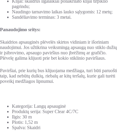
Klijai: skaidrūs ilgalaikiai poliakrilato klijai tirpiklio
pagrindu;
Naudingo tarnavimo laikas lauko sąlygomis: 12 metų;
Sandėliavimo terminas: 3 metai.
Panaudojimo sritys:
Skaidrios apsauginės plėvelės skirtos vidiniam ir išoriniam
naudojimui. Jos užtikrina veiksmingą apsaugą nuo stiklo dužių
ir įsibrovimo, apsaugo paviršius nuo įbrėžimų ar grafičio.
Plėvelę galima klijuoti prie bet kokio stiklinio paviršiaus.
Paviršiai, prie kurių bus klijuojama medžiaga, turi būti paruošti
taip, kad nebūtų dulkių, riebalų ar kitų teršalų, kurie gali turėti
poveikį medžiagos lipnumui.
Kategorija: Langų apsauginė
Produktų serija: Super Clear 4C/7C
Ilgis: 30 m
Plotis: 1,52 m
Spalva: Skaidri