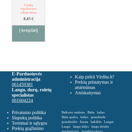
Langų
reguliavimo
raktas 4mm
8,45
€
Į krepšelį
E-Parduotuvės
Kaip pirkti Virdita.lt?
administracija
Prekių pristatymas ir
061459381
atsiėmimas
Langu, durų, roletų
Atsiskaitymas
specialistas
061604224
Privatumo politika
Balkono rankena
Balta
baltas
Slapukų politika
Balta spalva
baltos
grandinėle
grandinėlės
Juosta
laikiklis
Langai
Terminai ir sąlygos
Langu
langu dalys
langu detales
Prekių grąžinimo
mechanizmo
metalinės durys