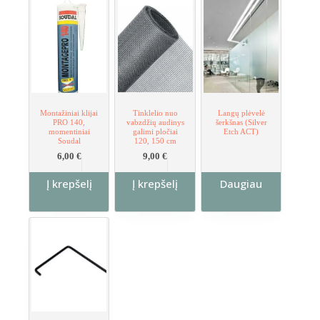
Montažiniai klijai
Tinklelio nuo
Langų plėvelė
PRO 140,
vabzdžių audinys
šerkšnas (Silver
momentiniai
galimi pločiai
Etch ACT)
Soudal
120, 150 cm
6,00
€
9,00
€
Į krepšelį
Į krepšelį
Daugiau