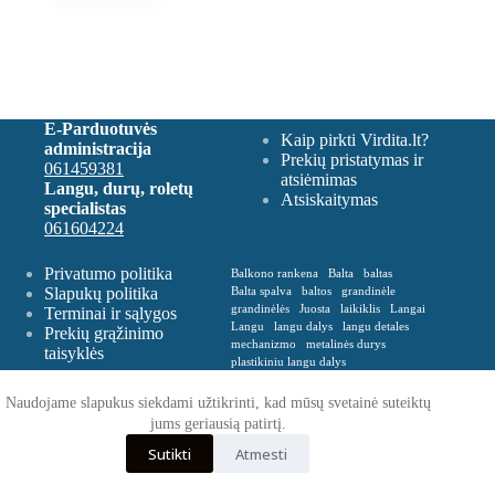
E-Parduotuvės
Kaip pirkti Virdita.lt?
administracija
Prekių pristatymas ir
061459381
atsiėmimas
Langu, durų, roletų
Atsiskaitymas
specialistas
061604224
Privatumo politika
Balkono rankena
Balta
baltas
Slapukų politika
Balta spalva
baltos
grandinėle
grandinėlės
Juosta
laikiklis
Langai
Terminai ir sąlygos
Langu
langu dalys
langu detales
Prekių grąžinimo
mechanizmo
metalinės durys
taisyklės
plastikiniu langu dalys
Plastikinė balkono rankena
Plevelė
Rankena
Remontas
roletu dalys
Naudojame slapukus siekdami užtikrinti, kad mūsų svetainė suteiktų
roletų
roletų ir žaliuzių dalys
jums geriausią patirtį.
Spalva balta
Spalva ruda
Sutikti
Atmesti
VERTIKALIŲ
zaliusiu dalys
zaliuziu
© 2026 - Virdita