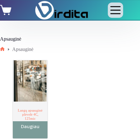
Skip
Shopping
to
cart
content
Apsauginė
Apsauginė
Home
Langų apsauginė
plėvelė 4C,
125mic
Daugiau