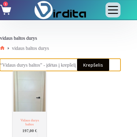
Skip
1
Shopping
to
cart
content
vidaus baltos durys
vidaus baltos durys
Home
Krepšelis
“Vidaus durys baltos” - įdėtas į krepšelį
Vidaus durys
baltos
197,00
€