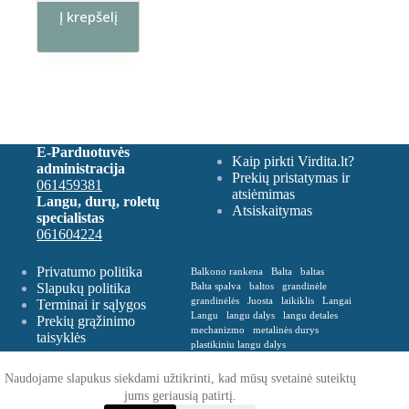
Į krepšelį
E-Parduotuvės
Kaip pirkti Virdita.lt?
administracija
Prekių pristatymas ir
061459381
atsiėmimas
Langu, durų, roletų
Atsiskaitymas
specialistas
061604224
Privatumo politika
Balkono rankena
Balta
baltas
Slapukų politika
Balta spalva
baltos
grandinėle
grandinėlės
Juosta
laikiklis
Langai
Terminai ir sąlygos
Langu
langu dalys
langu detales
Prekių grąžinimo
mechanizmo
metalinės durys
taisyklės
plastikiniu langu dalys
Plastikinė balkono rankena
Plevelė
Rankena
Remontas
roletu dalys
Naudojame slapukus siekdami užtikrinti, kad mūsų svetainė suteiktų
roletų
roletų ir žaliuzių dalys
jums geriausią patirtį.
Spalva balta
Spalva ruda