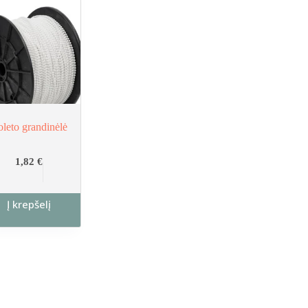
leto grandinėlė
1,82
€
Į krepšelį