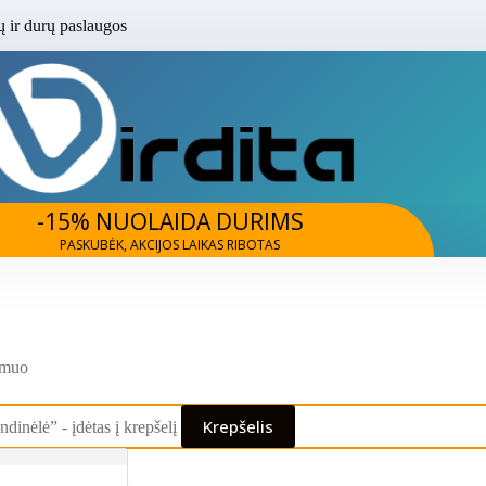
 ir durų paslaugos
-15% NUOLAIDA DURIMS
PASKUBĖK, AKCIJOS LAIKAS RIBOTAS
smuo
Krepšelis
ndinėlė” - įdėtas į krepšelį