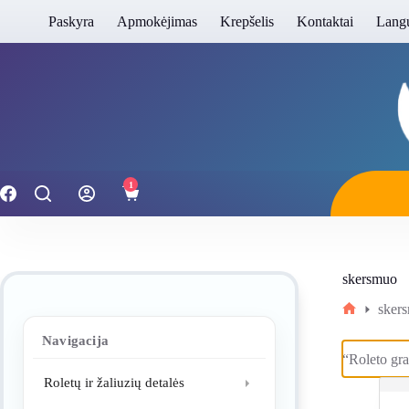
Skip
Paskyra
Apmokėjimas
Krepšelis
Kontaktai
Langų
to
content
1
Shopping
cart
skersmuo
sker
Home
Navigacija
“Roleto gra
Roletų ir žaliuzių detalės