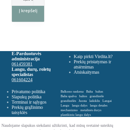
Į krepšelį
E-Parduotuvės
Kaip pirkti Virdita.lt?
administracija
Prekių pristatymas ir
061459381
atsiėmimas
Langu, durų, roletų
Atsiskaitymas
specialistas
061604224
Privatumo politika
Balkono rankena
Balta
baltas
Slapukų politika
Balta spalva
baltos
grandinėle
grandinėlės
Juosta
laikiklis
Langai
Terminai ir sąlygos
Langu
langu dalys
langu detales
Prekių grąžinimo
mechanizmo
metalinės durys
taisyklės
plastikiniu langu dalys
Plastikinė balkono rankena
Plevelė
Rankena
Remontas
roletu dalys
Naudojame slapukus siekdami užtikrinti, kad mūsų svetainė suteiktų
roletų
roletų ir žaliuzių dalys