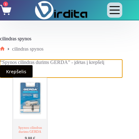
Skip
1
Shopping
to
cart
content
cilindras spynos
cilindras spynos
Home
“Spynos cilindras durims GERDA” - įdėtas į krepšelį
Krepšelis
Spynos cilindras
durims GERDA
9,00
€