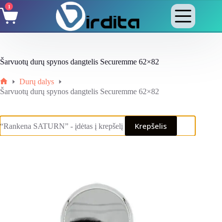
Skip
1
Shopping
to
cart
content
Šarvuotų durų spynos dangtelis Securemme 62×82
Durų dalys
Home
Šarvuotų durų spynos dangtelis Securemme 62×82
Krepšelis
“Rankena SATURN” - įdėtas į krepšelį