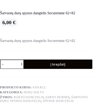
Šarvuotų durų spynos dangtelis Securemme 62×82
6,00
€
Šarvuotų durų spynos dangtelis Securemme 62×82
produkto
Į krepšelį
kiekis:
Šarvuotų
durų
spynos
dangtelis
Securemme
PRODUKTO KODAS:
4301KCL
62x82
KATEGORIJA:
DURŲ DALYS
ŽYMOS:
RAKTO DANGTELIS
,
SARVO DURIMS
,
ŠARVUOTU
DURU SPYNOS DANGTELIS
,
SPYNOS DANGTELIS