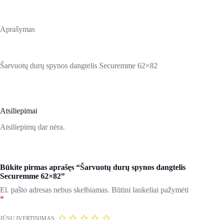
Aprašymas
Šarvuotų durų spynos dangtelis Securemme 62×82
Atsiliepimai
Atsiliepimų dar nėra.
Būkite pirmas aprašęs “Šarvuotų durų spynos dangtelis
Securemme 62×82”
El. pašto adresas nebus skelbiamas.
Būtini laukeliai pažymėti
*
JŪSŲ ĮVERTINIMAS