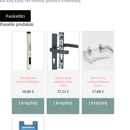
kai kitą kartą vėl norėsiu parašyti komentarą.
Paskelbti
Panašūs produktai
Priešspynis
Saturn durų
Šarvo durų
kairinis dešininis
rankena pilka
rankena dvipusė
7016
Inovo
16,00
€
37,51
€
17,00
€
Į krepšelį
Į krepšelį
Į krepšelį