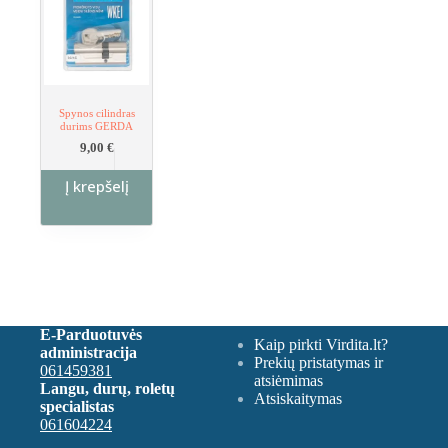
Spynos cilindras
durims GERDA
9,00
€
Į krepšelį
E-Parduotuvės
Kaip pirkti Virdita.lt?
administracija
Prekių pristatymas ir
061459381
atsiėmimas
Langu, durų, roletų
Atsiskaitymas
specialistas
061604224