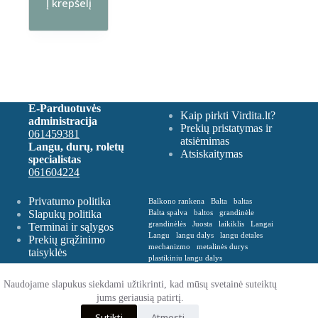
Į krepšelį
E-Parduotuvės
Kaip pirkti Virdita.lt?
administracija
Prekių pristatymas ir
061459381
atsiėmimas
Langu, durų, roletų
Atsiskaitymas
specialistas
061604224
Privatumo politika
Balkono rankena
Balta
baltas
Slapukų politika
Balta spalva
baltos
grandinėle
grandinėlės
Juosta
laikiklis
Langai
Terminai ir sąlygos
Langu
langu dalys
langu detales
Prekių grąžinimo
mechanizmo
metalinės durys
taisyklės
plastikiniu langu dalys
Plastikinė balkono rankena
Plevelė
Rankena
Remontas
roletu dalys
Naudojame slapukus siekdami užtikrinti, kad mūsų svetainė suteiktų
roletų
roletų ir žaliuzių dalys
jums geriausią patirtį.
Spalva balta
Spalva ruda
Sutikti
Atmesti
VERTIKALIŲ
zaliusiu dalys