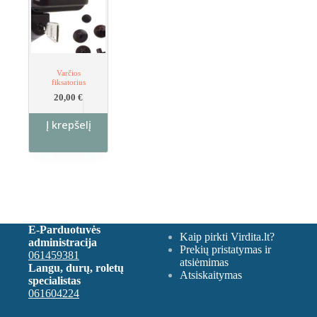
Varčios
fiksatorius
20,00
€
Į krepšelį
E-Parduotuvės
Kaip pirkti Virdita.lt?
administracija
Prekių pristatymas ir
061459381
atsiėmimas
Langu, durų, roletų
Atsiskaitymas
specialistas
061604224