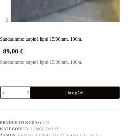
Sandarinimo tarpinė lipni 15/30mm. 100m.
89,00
€
Sandarinimo tarpinė lipni 15/30mm. 100m.
produkto
Į krepšelį
kiekis:
Sandarinimo
tarpinė
lipni
15/30mm.
100m.
PRODUKTO KODAS:
553
KATEGORIJA:
LANGŲ DALYS
ŽYMOS:
LANGAI
,
LANGU DALYS
,
LANGU DETALES
,