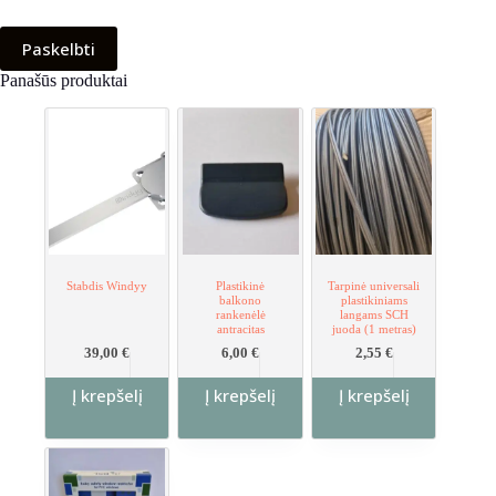
Paskelbti
Panašūs produktai
Stabdis Windyy
Plastikinė
Tarpinė universali
balkono
plastikiniams
rankenėlė
langams SCH
antracitas
juoda (1 metras)
39,00
€
6,00
€
2,55
€
Į krepšelį
Į krepšelį
Į krepšelį