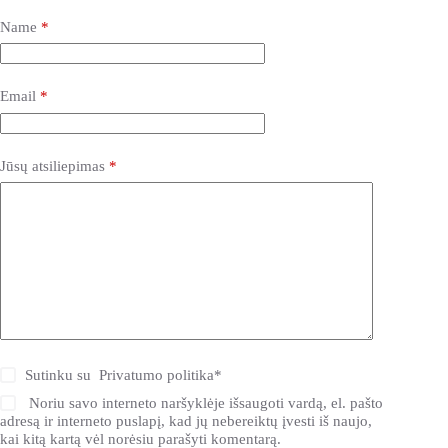
Name
*
Email
*
Jūsų atsiliepimas
*
Sutinku su
Privatumo politika
*
Noriu savo interneto naršyklėje išsaugoti vardą, el. pašto
adresą ir interneto puslapį, kad jų nebereiktų įvesti iš naujo,
kai kitą kartą vėl norėsiu parašyti komentarą.