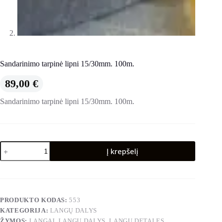
Sandarinimo tarpinė lipni 15/30mm. 100m.
89,00
€
Sandarinimo tarpinė lipni 15/30mm. 100m.
produkto
Į krepšelį
kiekis:
Sandarinimo
tarpinė
lipni
15/30mm.
100m.
PRODUKTO KODAS:
553
KATEGORIJA:
LANGŲ DALYS
ŽYMOS:
LANGAI
,
LANGU DALYS
,
LANGU DETALES
,