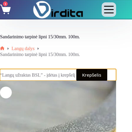
Skip
1
Shopping
to
cart
content
Sandarinimo tarpinė lipni 15/30mm. 100m.
Langų dalys
Home
Sandarinimo tarpinė lipni 15/30mm. 100m.
Krepšelis
“Langų užraktas BSL” - įdėtas į krepšelį