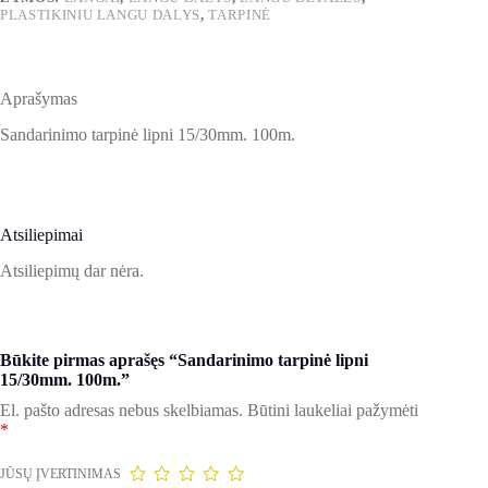
PLASTIKINIU LANGU DALYS
,
TARPINĖ
Aprašymas
Sandarinimo tarpinė lipni 15/30mm. 100m.
Atsiliepimai
Atsiliepimų dar nėra.
Būkite pirmas aprašęs “Sandarinimo tarpinė lipni
15/30mm. 100m.”
El. pašto adresas nebus skelbiamas.
Būtini laukeliai pažymėti
*
JŪSŲ ĮVERTINIMAS