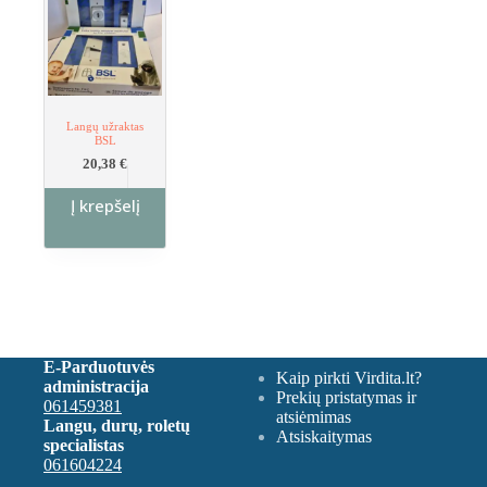
Langų užraktas
BSL
20,38
€
Į krepšelį
E-Parduotuvės
Kaip pirkti Virdita.lt?
administracija
Prekių pristatymas ir
061459381
atsiėmimas
Langu, durų, roletų
Atsiskaitymas
specialistas
061604224