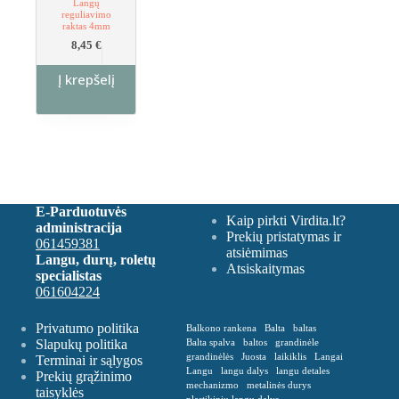
Langų
reguliavimo
raktas 4mm
8,45
€
Į krepšelį
E-Parduotuvės
Kaip pirkti Virdita.lt?
administracija
Prekių pristatymas ir
061459381
atsiėmimas
Langu, durų, roletų
Atsiskaitymas
specialistas
061604224
Privatumo politika
Balkono rankena
Balta
baltas
Slapukų politika
Balta spalva
baltos
grandinėle
grandinėlės
Juosta
laikiklis
Langai
Terminai ir sąlygos
Langu
langu dalys
langu detales
Prekių grąžinimo
mechanizmo
metalinės durys
taisyklės