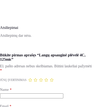
Atsiliepimai
Atsiliepimų dar nėra.
Būkite pirmas aprašęs “Langų apsauginė plėvelė 4C,
125mic”
El. pašto adresas nebus skelbiamas.
Būtini laukeliai pažymėti
*
JŪSŲ ĮVERTINIMAS
Name
*
Email
*