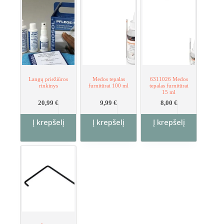
Langų priežiūros
Medos tepalas
6311026 Medos
rinkinys
furnitūrai 100 ml
tepalas furnitūrai
15 ml
20,99
€
9,99
€
8,00
€
Į krepšelį
Į krepšelį
Į krepšelį