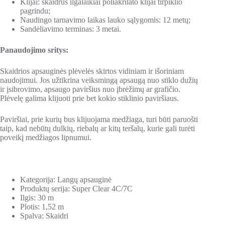
Klijai: skaidrūs ilgalaikiai poliakrilato klijai tirpiklio
pagrindu;
Naudingo tarnavimo laikas lauko sąlygomis: 12 metų;
Sandėliavimo terminas: 3 metai.
Panaudojimo sritys:
Skaidrios apsauginės plėvelės skirtos vidiniam ir išoriniam
naudojimui. Jos užtikrina veiksmingą apsaugą nuo stiklo dužių
ir įsibrovimo, apsaugo paviršius nuo įbrėžimų ar grafičio.
Plėvelę galima klijuoti prie bet kokio stiklinio paviršiaus.
Paviršiai, prie kurių bus klijuojama medžiaga, turi būti paruošti
taip, kad nebūtų dulkių, riebalų ar kitų teršalų, kurie gali turėti
poveikį medžiagos lipnumui.
Kategorija: Langų apsauginė
Produktų serija: Super Clear 4C/7C
Ilgis: 30 m
Plotis: 1,52 m
Spalva: Skaidri