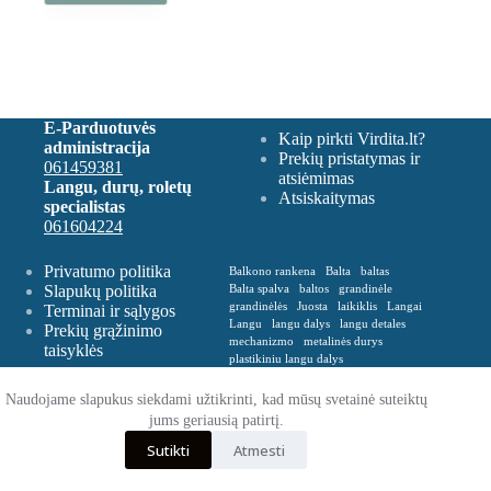
E-Parduotuvės
Kaip pirkti Virdita.lt?
administracija
Prekių pristatymas ir
061459381
atsiėmimas
Langu, durų, roletų
Atsiskaitymas
specialistas
061604224
Privatumo politika
Balkono rankena
Balta
baltas
Slapukų politika
Balta spalva
baltos
grandinėle
grandinėlės
Juosta
laikiklis
Langai
Terminai ir sąlygos
Langu
langu dalys
langu detales
Prekių grąžinimo
mechanizmo
metalinės durys
taisyklės
plastikiniu langu dalys
Plastikinė balkono rankena
Plevelė
Rankena
Remontas
roletu dalys
Naudojame slapukus siekdami užtikrinti, kad mūsų svetainė suteiktų
roletų
roletų ir žaliuzių dalys
jums geriausią patirtį.
Spalva balta
Spalva ruda
Sutikti
Atmesti
VERTIKALIŲ
zaliusiu dalys
zaliuziu
© 2026 - Virdita