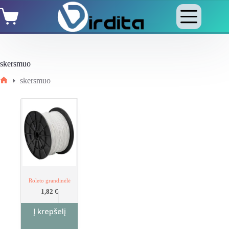
Skip
Shopping
to
cart
content
skersmuo
skersmuo
Home
Roleto grandinėlė
1,82
€
Į krepšelį