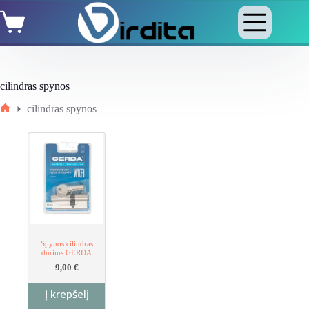
Skip
Shopping
to
cart
content
cilindras spynos
cilindras spynos
Home
Spynos cilindras
durims GERDA
9,00
€
Į krepšelį