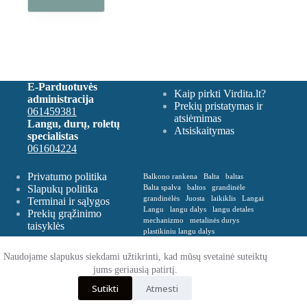
E-Parduotuvės
Kaip pirkti Virdita.lt?
administracija
Prekių pristatymas ir
061459381
atsiėmimas
Langu, durų, roletų
Atsiskaitymas
specialistas
061604224
Privatumo politika
Balkono rankena
Balta
baltas
Slapukų politika
Balta spalva
baltos
grandinėle
grandinėlės
Juosta
laikiklis
Langai
Terminai ir sąlygos
Langu
langu dalys
langu detales
Prekių grąžinimo
mechanizmo
metalinės durys
taisyklės
plastikiniu langu dalys
Plastikinė balkono rankena
Plevelė
Rankena
Remontas
roletu dalys
Naudojame slapukus siekdami užtikrinti, kad mūsų svetainė suteiktų
roletų
roletų ir žaliuzių dalys
jums geriausią patirtį.
Spalva balta
Spalva ruda
Sutikti
Atmesti
VERTIKALIŲ
zaliusiu dalys
zaliuziu