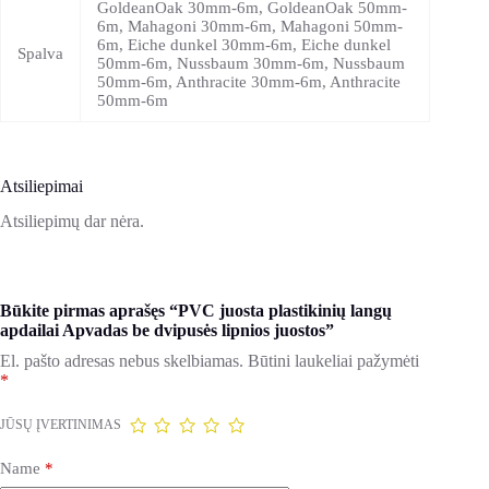
GoldeanOak 30mm-6m, GoldeanOak 50mm-
6m, Mahagoni 30mm-6m, Mahagoni 50mm-
6m, Eiche dunkel 30mm-6m, Eiche dunkel
Spalva
50mm-6m, Nussbaum 30mm-6m, Nussbaum
50mm-6m, Anthracite 30mm-6m, Anthracite
50mm-6m
Atsiliepimai
Atsiliepimų dar nėra.
Būkite pirmas aprašęs “PVC juosta plastikinių langų
apdailai Apvadas be dvipusės lipnios juostos”
El. pašto adresas nebus skelbiamas.
Būtini laukeliai pažymėti
*
JŪSŲ ĮVERTINIMAS
Name
*