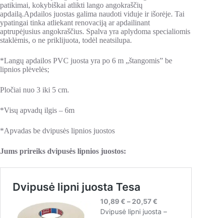
patikimai, kokybiškai atlikti lango angokraščių
apdailą.Apdailos juostas galima naudoti viduje ir išorėje. Tai
ypatingai tinka atliekant renovaciją ar apdailinant
aptrupėjusius angokraščius. Spalva yra aplydoma specialiomis
staklėmis, o ne priklijuota, todėl neatsilupa.
*Langų apdailos PVC juosta yra po 6 m „štangomis” be
lipnios plėvelės;
Pločiai nuo 3 iki 5 cm.
*Visų apvadų ilgis – 6m
*Apvadas be dvipusės lipnios juostos
Jums prireiks dvipusės lipnios juostos: