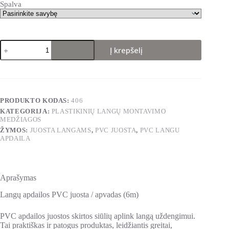
Spalva
produkto
Į krepšelį
kiekis:
PVC
juosta
plastikinių
langų
apdailai
PRODUKTO KODAS:
406
Apvadas
KATEGORIJA:
PLASTIKINIŲ LANGŲ MONTAVIMO
be
MEDŽIAGOS
dvipusės
lipnios
ŽYMOS:
JUOSTA LANGAMS
,
PVC JUOSTA
,
PVC LANGU
APDAILA
juostos
Aprašymas
Langų apdailos PVC juosta / apvadas (6m)
PVC apdailos juostos skirtos siūlių aplink langą uždengimui.
Tai praktiškas ir patogus produktas, leidžiantis greitai,