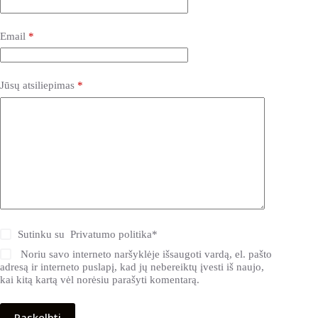
Email
*
Jūsų atsiliepimas
*
Sutinku su
Privatumo politika
*
Noriu savo interneto naršyklėje išsaugoti vardą, el. pašto
adresą ir interneto puslapį, kad jų nebereiktų įvesti iš naujo,
kai kitą kartą vėl norėsiu parašyti komentarą.
Paskelbti