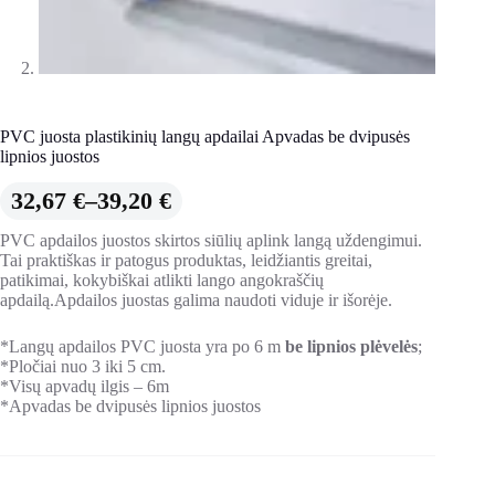
PVC juosta plastikinių langų apdailai Apvadas be dvipusės
lipnios juostos
Price
32,67
€
–
39,20
€
range:
PVC apdailos juostos skirtos siūlių aplink langą uždengimui.
32,67 €
Tai praktiškas ir patogus produktas, leidžiantis greitai,
patikimai, kokybiškai atlikti lango angokraščių
through
apdailą.Apdailos juostas galima naudoti viduje ir išorėje.
39,20 €
*Langų apdailos PVC juosta yra po 6 m
be lipnios plėvelės
;
*Pločiai nuo 3 iki 5 cm.
*Visų apvadų ilgis – 6m
*Apvadas be dvipusės lipnios juostos