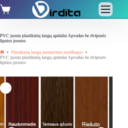
Skip
Shopping
to
cart
content
PVC juosta plastikinių langų apdailai Apvadas be dvipusės
lipnios juostos
Plastikinių langų montavimo medžiagos
Home
PVC juosta plastikinių langų apdailai Apvadas be dvipusės
lipnios juostos