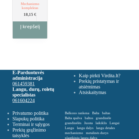
Mechanizmo
komplektas
18,15
€
Į krepšelį
E-Parduotuvės
Kaip pirkti Virdita.lt?
administracija
Prekių pristatymas ir
061459381
atsiėmimas
Langu, durų, roletų
Atsiskaitymas
specialistas
061604224
Privatumo politika
Balkono rankena
Balta
baltas
Slapukų politika
Balta spalva
baltos
grandinėle
grandinėlės
Juosta
laikiklis
Langai
Terminai ir sąlygos
Langu
langu dalys
langu detales
Prekių grąžinimo
mechanizmo
metalinės durys
taisyklės
plastikiniu langu dalys