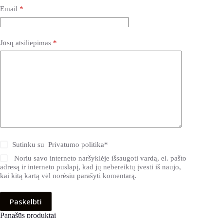
Email
*
Jūsų atsiliepimas
*
Sutinku su
Privatumo politika
*
Noriu savo interneto naršyklėje išsaugoti vardą, el. pašto
adresą ir interneto puslapį, kad jų nebereiktų įvesti iš naujo,
kai kitą kartą vėl norėsiu parašyti komentarą.
Paskelbti
Panašūs produktai