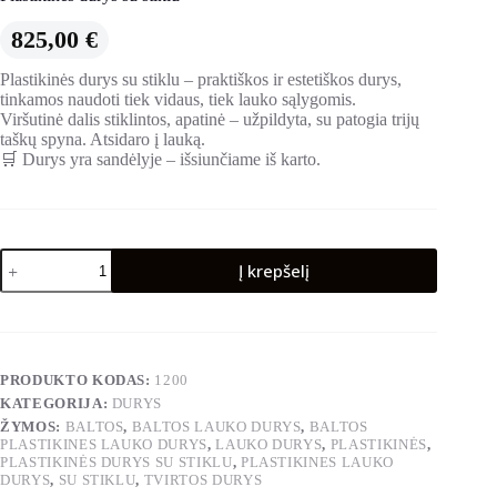
825,00
€
Plastikinės durys su stiklu – praktiškos ir estetiškos durys,
tinkamos naudoti tiek vidaus, tiek lauko sąlygomis.
Viršutinė dalis stiklintos, apatinė – užpildyta, su patogia trijų
taškų spyna. Atsidaro į lauką.
🛒 Durys yra sandėlyje – išsiunčiame iš karto.
produkto
Į krepšelį
kiekis:
Plastikinės
durys
su
stiklu
PRODUKTO KODAS:
1200
KATEGORIJA:
DURYS
ŽYMOS:
BALTOS
,
BALTOS LAUKO DURYS
,
BALTOS
PLASTIKINES LAUKO DURYS
,
LAUKO DURYS
,
PLASTIKINĖS
,
PLASTIKINĖS DURYS SU STIKLU
,
PLASTIKINES LAUKO
DURYS
,
SU STIKLU
,
TVIRTOS DURYS