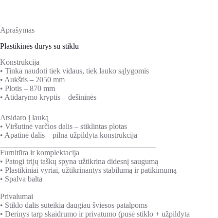
Aprašymas
Plastikinės durys su stiklu
Konstrukcija
• Tinka naudoti tiek vidaus, tiek lauko sąlygomis
• Aukštis – 2050 mm
• Plotis – 870 mm
• Atidarymo kryptis – dešininės
Atsidaro į lauką
• Viršutinė varčios dalis – stiklintas plotas
• Apatinė dalis – pilna užpildyta konstrukcija
________________________________________
Furnitūra ir komplektacija
• Patogi trijų taškų spyna užtikrina didesnį saugumą
• Plastikiniai vyriai, užtikrinantys stabilumą ir patikimumą
• Spalva balta
________________________________________
Privalumai
• Stiklo dalis suteikia daugiau šviesos patalpoms
• Derinys tarp skaidrumo ir privatumo (pusė stiklo + užpildyta