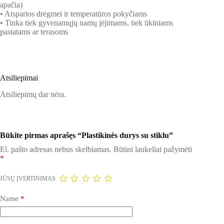
apačia)
• Atsparios drėgmei ir temperatūros pokyčiams
• Tinka tiek gyvenamųjų namų įėjimams, tiek ūkiniams
pastatams ar terasoms
Atsiliepimai
Atsiliepimų dar nėra.
Būkite pirmas aprašęs “Plastikinės durys su stiklu”
El. pašto adresas nebus skelbiamas.
Būtini laukeliai pažymėti
*
JŪSŲ ĮVERTINIMAS
Name
*