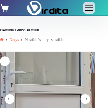
Skip
Shopping
to
cart
content
Plastikinės durys su stiklu
Durys
Plastikinės durys su stiklu
Home