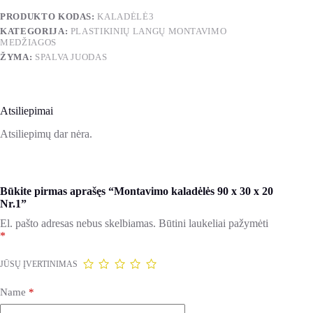
30
PRODUKTO KODAS:
KALADĖLĖ3
x
KATEGORIJA:
PLASTIKINIŲ LANGŲ MONTAVIMO
20
MEDŽIAGOS
Nr.1
ŽYMA:
SPALVA JUODAS
Atsiliepimai
Atsiliepimų dar nėra.
Būkite pirmas aprašęs “Montavimo kaladėlės 90 x 30 x 20
Nr.1”
El. pašto adresas nebus skelbiamas.
Būtini laukeliai pažymėti
*
JŪSŲ ĮVERTINIMAS
Name
*