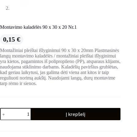
Montavimo kaladėlės 90 x 30 x 20 Nr.1
0,15
€
Montažiniai pleištai išlyginimui 90 x 30 x 20mm Plastmasinės
langų montavimo kaladėlės / montažiniai pleištai išlyginimui
yra kietos, pagamintos iš polipropileno (PP), atsparaus klijams,
naudojama stiklinimo darbams. Kaladėlių paviršius grublėtas,
kad geriau laikytusi, jas galima dėti viena ant kitos ir taip
reguliuoti norimą aukštį. Naudojami langų, durų montavime
tarp rėmo ir sienos.
produkto
Į krepšelį
kiekis:
Montavimo
kaladėlės
90
x