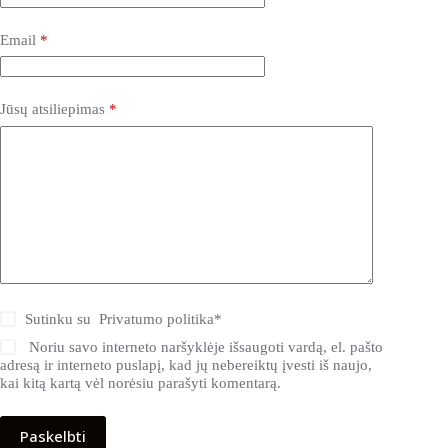
Email
*
Jūsų atsiliepimas
*
Sutinku su
Privatumo politika
*
Noriu savo interneto naršyklėje išsaugoti vardą, el. pašto
adresą ir interneto puslapį, kad jų nebereiktų įvesti iš naujo,
kai kitą kartą vėl norėsiu parašyti komentarą.
Paskelbti