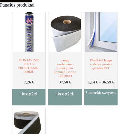
Panašūs produktai
MONTAVIMO
Langų
Plastikinė langų
PUTOS
sandarinimo
apdailos juosta /
PROFFOAM65
juosta pilno
apvadas PVC
900ML
lipnumo Išorinė
100 juoda
This
Price
7,26
€
37,50
€
1,14
€
–
36,59
€
range:
product
1,14 €
Pasirinkti savybes
has
Į krepšelį
Į krepšelį
through
multiple
36,59 €
variants.
The
options
may
be
chosen