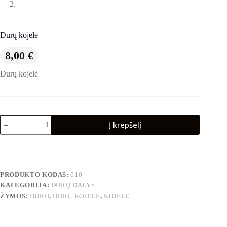
Durų kojelė
8,00
€
Durų kojelė
produkto
Į krepšelį
kiekis:
Durų
kojelė
PRODUKTO KODAS:
610
KATEGORIJA:
DURŲ DALYS
ŽYMOS:
DURU
,
DURU KOJELE
,
KOJELE