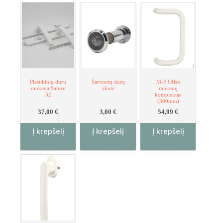
Plastikinių duru
Šarvuotų durų
M-P Ofiso
rankena Saturn
akutė
rankenų
32
komplektas
(300mm)
37,00
€
3,00
€
54,99
€
Į krepšelį
Į krepšelį
Į krepšelį