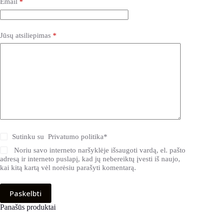
Email
*
Jūsų atsiliepimas
*
Sutinku su
Privatumo politika
*
Noriu savo interneto naršyklėje išsaugoti vardą, el. pašto
adresą ir interneto puslapį, kad jų nebereiktų įvesti iš naujo,
kai kitą kartą vėl norėsiu parašyti komentarą.
Paskelbti
Panašūs produktai