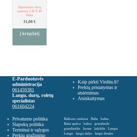
Stumdomu durų
rankena LM T-40
Balta
31,00
€
Į krepšelį
E-Parduotuvės
Kaip pirkti Virdita.lt?
administracija
Prekių pristatymas ir
061459381
atsiėmimas
Langu, durų, roletų
Atsiskaitymas
specialistas
061604224
Privatumo politika
Balkono rankena
Balta
baltas
Slapukų politika
Balta spalva
baltos
grandinėle
grandinėlės
Juosta
laikiklis
Langai
Terminai ir sąlygos
Langu
langu dalys
langu detales
Prekių grąžinimo