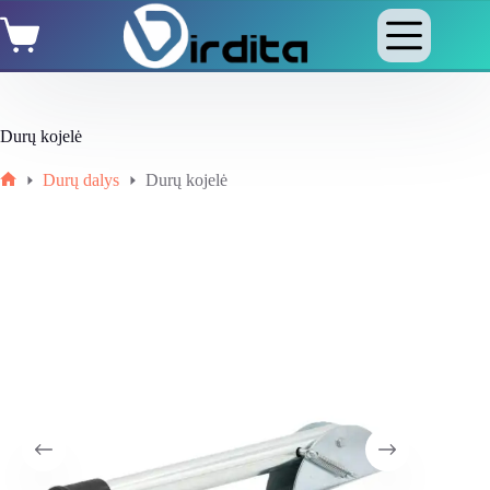
Skip
Shopping
to
cart
content
Durų kojelė
Durų dalys
Durų kojelė
Home