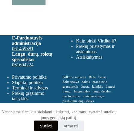
16,34 €
variants.
The
options
may
be
chosen
on
E-Parduotuvės
Kaip pirkti Virdita.lt?
the
administracija
Prekių pristatymas ir
product
061459381
atsiėmimas
page
Langu, durų, roletų
Atsiskaitymas
specialistas
061604224
Privatumo politika
Balkono rankena
Balta
baltas
Slapukų politika
Balta spalva
baltos
grandinėle
grandinėlės
Juosta
laikiklis
Langai
Terminai ir sąlygos
Langu
langu dalys
langu detales
Prekių grąžinimo
mechanizmo
metalinės durys
taisyklės
plastikiniu langu dalys
Plastikinė balkono rankena
Plevelė
Rankena
Remontas
roletu dalys
Naudojame slapukus siekdami užtikrinti, kad mūsų svetainė suteiktų
roletų
roletų ir žaliuzių dalys
jums geriausią patirtį.
Spalva balta
Spalva ruda
Sutikti
Atmesti
VERTIKALIŲ
zaliusiu dalys
zaliuziu