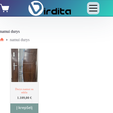
Skip
Shopping
to
cart
content
namui durys
namui durys
Home
Durys namui su
stiklu
1.109,00
€
Į krepšelį