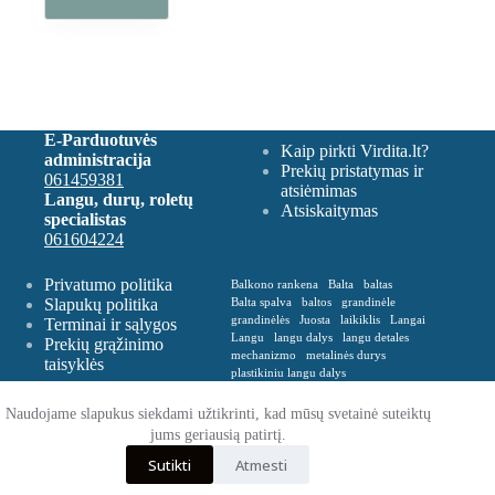
E-Parduotuvės
Kaip pirkti Virdita.lt?
administracija
Prekių pristatymas ir
061459381
atsiėmimas
Langu, durų, roletų
Atsiskaitymas
specialistas
061604224
Privatumo politika
Balkono rankena
Balta
baltas
Slapukų politika
Balta spalva
baltos
grandinėle
grandinėlės
Juosta
laikiklis
Langai
Terminai ir sąlygos
Langu
langu dalys
langu detales
Prekių grąžinimo
mechanizmo
metalinės durys
taisyklės
plastikiniu langu dalys
Plastikinė balkono rankena
Plevelė
Rankena
Remontas
roletu dalys
Naudojame slapukus siekdami užtikrinti, kad mūsų svetainė suteiktų
roletų
roletų ir žaliuzių dalys
jums geriausią patirtį.
Spalva balta
Spalva ruda
Sutikti
Atmesti
VERTIKALIŲ
zaliusiu dalys
zaliuziu