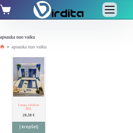
Skip
Shopping
to
cart
content
apsauka nuo vaiku
apsauka nuo vaiku
Home
Langų užraktas
BSL
20,38
€
Į krepšelį