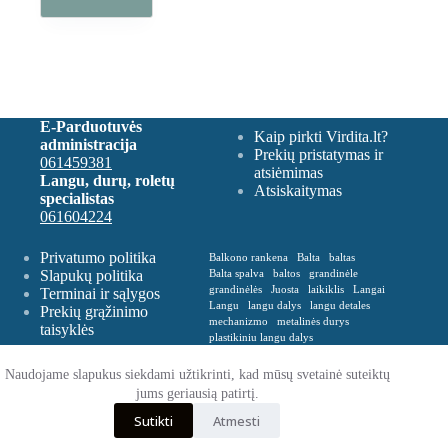
E-Parduotuvės
Kaip pirkti Virdita.lt?
administracija
Prekių pristatymas ir
061459381
atsiėmimas
Langu, durų, roletų
Atsiskaitymas
specialistas
061604224
Privatumo politika
Balkono rankena
Balta
baltas
Slapukų politika
Balta spalva
baltos
grandinėle
grandinėlės
Juosta
laikiklis
Langai
Terminai ir sąlygos
Langu
langu dalys
langu detales
Prekių grąžinimo
mechanizmo
metalinės durys
taisyklės
plastikiniu langu dalys
Plastikinė balkono rankena
Plevelė
Rankena
Remontas
roletu dalys
Naudojame slapukus siekdami užtikrinti, kad mūsų svetainė suteiktų
roletų
roletų ir žaliuzių dalys
jums geriausią patirtį.
Spalva balta
Spalva ruda
Sutikti
Atmesti
VERTIKALIŲ
zaliusiu dalys
zaliuziu