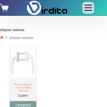
Skip
Shopping
to
cart
content
abipusė rankena
abipusė rankena
Home
Abipusė balkono
rankena Balta
Viktorija
32,00
€
Į krepšelį