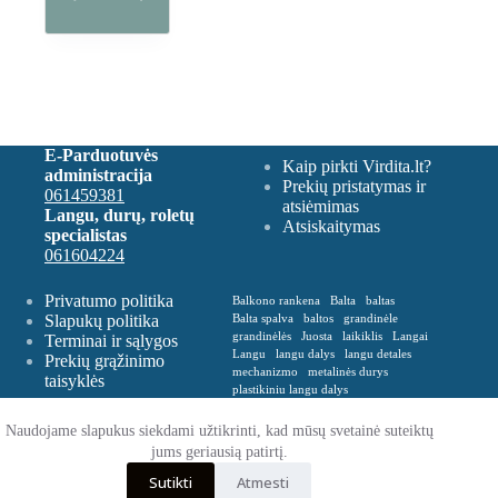
E-Parduotuvės
Kaip pirkti Virdita.lt?
administracija
Prekių pristatymas ir
061459381
atsiėmimas
Langu, durų, roletų
Atsiskaitymas
specialistas
061604224
Privatumo politika
Balkono rankena
Balta
baltas
Slapukų politika
Balta spalva
baltos
grandinėle
grandinėlės
Juosta
laikiklis
Langai
Terminai ir sąlygos
Langu
langu dalys
langu detales
Prekių grąžinimo
mechanizmo
metalinės durys
taisyklės
plastikiniu langu dalys
Plastikinė balkono rankena
Plevelė
Rankena
Remontas
roletu dalys
Naudojame slapukus siekdami užtikrinti, kad mūsų svetainė suteiktų
roletų
roletų ir žaliuzių dalys
jums geriausią patirtį.
Spalva balta
Spalva ruda
Sutikti
Atmesti
VERTIKALIŲ
zaliusiu dalys
zaliuziu